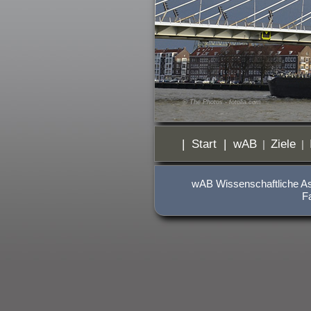
©
The Photos
- fotolia.com
|
Start
|
wAB
Ziele
|
|
wAB Wissenschaftliche Ass
F